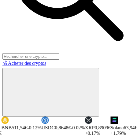
💰 Acheter des cryptos
1,54€
-0.12%
USDC
0,8648€
-0.02%
XRP
0,8909€
Solana
63,94€
TRON
0
+0.17%
+1.79%
+0.19%