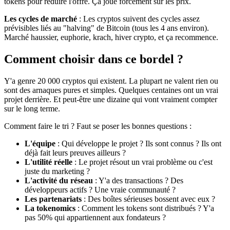
tokens pour réduire l'offre. Ça joue forcément sur les prix.
Les cycles de marché
: Les cryptos suivent des cycles assez
prévisibles liés au "halving" de Bitcoin (tous les 4 ans environ).
Marché haussier, euphorie, krach, hiver crypto, et ça recommence.
Comment choisir dans ce bordel ?
Y'a genre 20 000 cryptos qui existent. La plupart ne valent rien ou
sont des arnaques pures et simples. Quelques centaines ont un vrai
projet derrière. Et peut-être une dizaine qui vont vraiment compter
sur le long terme.
Comment faire le tri ? Faut se poser les bonnes questions :
L'équipe
: Qui développe le projet ? Ils sont connus ? Ils ont
déjà fait leurs preuves ailleurs ?
L'utilité réelle
: Le projet résout un vrai problème ou c'est
juste du marketing ?
L'activité du réseau
: Y'a des transactions ? Des
développeurs actifs ? Une vraie communauté ?
Les partenariats
: Des boîtes sérieuses bossent avec eux ?
La tokenomics
: Comment les tokens sont distribués ? Y'a
pas 50% qui appartiennent aux fondateurs ?