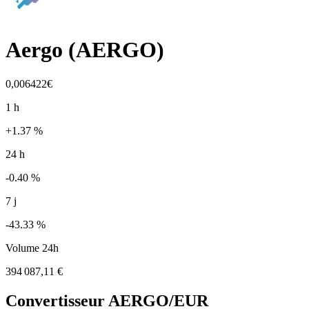
Aergo
(
AERGO
)
0,006422€
1 h
+1.37 %
24 h
-0.40 %
7 j
-43.33 %
Volume 24h
394 087,11 €
Convertisseur
AERGO
/EUR