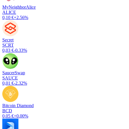
MyNeighborAlice
ALICE
0,10 €
+2.56%
Secret
SCRT
0,03 €
-0.33%
SaucerSwap
SAUCE
0,01 €
-2.32%
Bitcoin Diamond
BCD
0,05 €
+0.00%