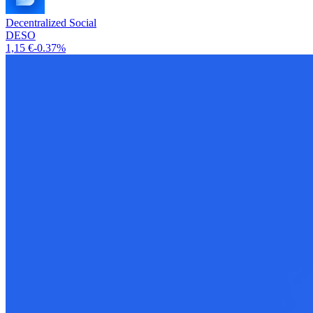
Decentralized Social
DESO
1,15 €
-0.37%