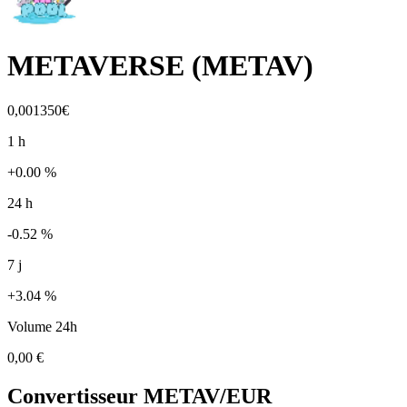
METAVERSE
(
METAV
)
0,001350€
1 h
+0.00 %
24 h
-0.52 %
7 j
+3.04 %
Volume 24h
0,00 €
Convertisseur
METAV
/EUR