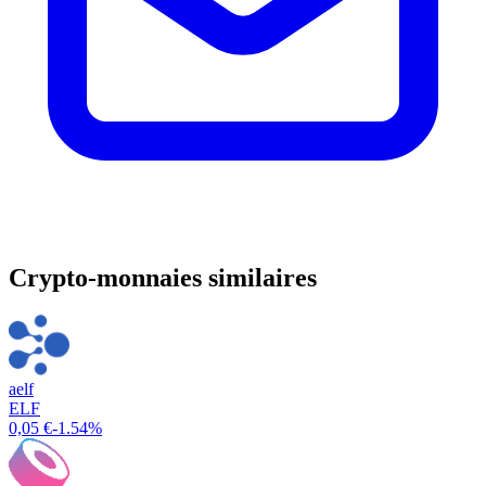
Crypto-monnaies similaires
aelf
ELF
0,05 €
-1.54%