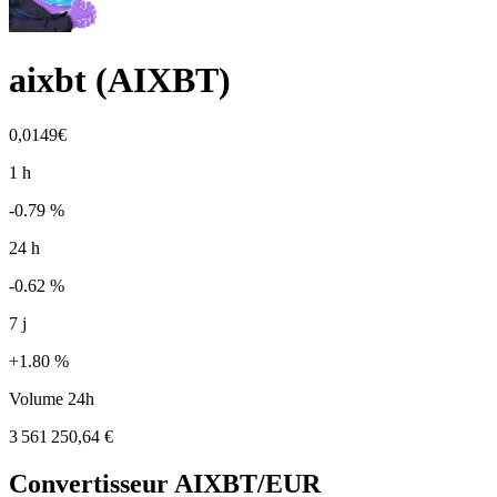
aixbt
(
AIXBT
)
0,0149€
1 h
-0.79 %
24 h
-0.62 %
7 j
+1.80 %
Volume 24h
3 561 250,64 €
Convertisseur
AIXBT
/EUR