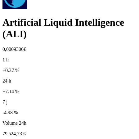
Artificial Liquid Intelligence
(
ALI
)
0,0009306€
1 h
+0.37 %
24 h
+7.14 %
7 j
-4.98 %
Volume 24h
79 524,73 €