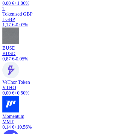
0,00 €
+1.06%
T
Tokenised GBP
TGBP
1,17 €
-0.07%
BUSD
BUSD
0,87 €
-0.05%
VeThor Token
VTHO
0,00 €
+0.50%
Momentum
MMT
0,14 €
+10.56%