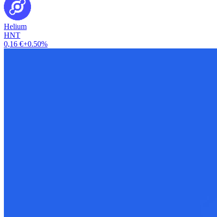
Helium
HNT
0,16 €
+0.50%