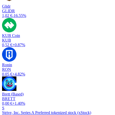
Glidr
GLIDR
1,02 €
-16.55%
KUB Coin
KUB
0,52 €
+0.87%
Ronin
RON
0,05 €
+4.82%
Brett (Based)
BRETT
0,00 €
+1.40%
S
Strive, Inc. Series A Preferred tokenized stock (xStock)