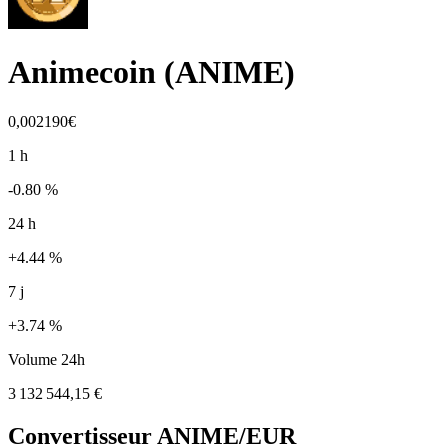
Animecoin
(
ANIME
)
0,002190€
1 h
-0.80 %
24 h
+4.44 %
7 j
+3.74 %
Volume 24h
3 132 544,15 €
Convertisseur
ANIME
/EUR