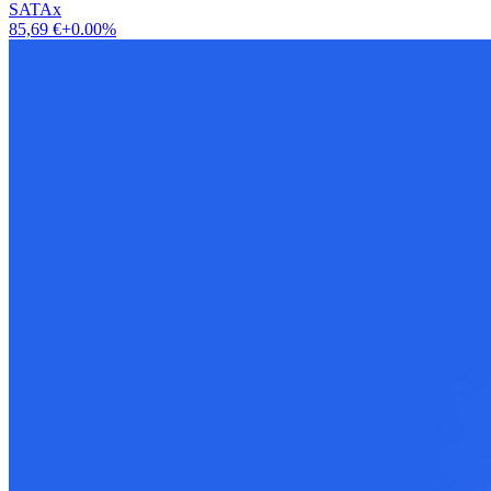
SATAx
85,69 €
+0.00%