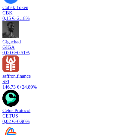
Cobak Token
CBK
0,15 €
+2.18%
Gigachad
GIGA
0,00 €
+0.51%
saffron.finance
SFI
146,73 €
+24.89%
Cetus Protocol
CETUS
0,02 €
+0.90%