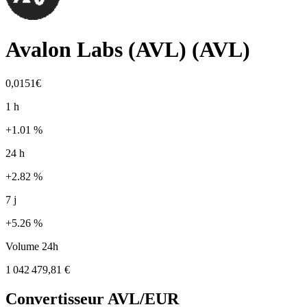
Avalon Labs (AVL)
(
AVL
)
0,0151€
1 h
+1.01 %
24 h
+2.82 %
7 j
+5.26 %
Volume 24h
1 042 479,81 €
Convertisseur
AVL
/EUR