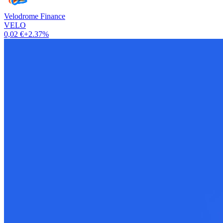
Velodrome Finance
VELO
0,02 €
+2.37%