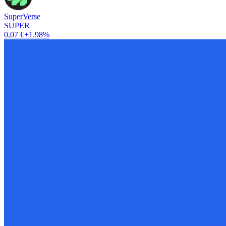
SuperVerse
SUPER
0,07 €
+1.98%