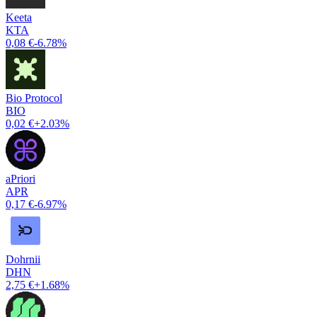
Keeta
KTA
0,08 €
-6.78%
Bio Protocol
BIO
0,02 €
+2.03%
aPriori
APR
0,17 €
-6.97%
Dohrnii
DHN
2,75 €
+1.68%