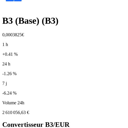
B3 (Base)
(
B3
)
0,0003825€
1 h
+0.41 %
24 h
-1.26 %
7 j
-6.24 %
Volume 24h
2 610 056,63 €
Convertisseur
B3
/EUR