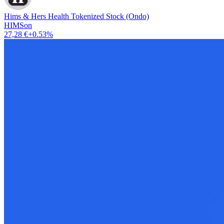
Hims & Hers Health Tokenized Stock (Ondo)
HIMSon
27,28 €
+0.53%