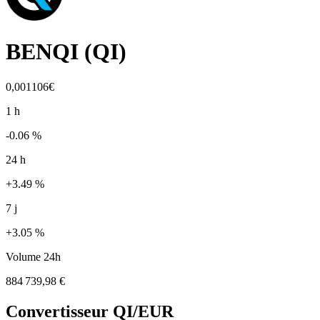
BENQI
(
QI
)
0,001106€
1 h
-0.06 %
24 h
+3.49 %
7 j
+3.05 %
Volume 24h
884 739,98 €
Convertisseur
QI
/EUR