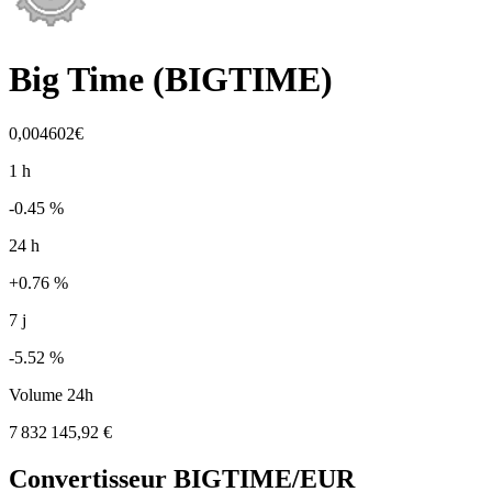
Big Time
(
BIGTIME
)
0,004602€
1 h
-0.45 %
24 h
+0.76 %
7 j
-5.52 %
Volume 24h
7 832 145,92 €
Convertisseur
BIGTIME
/EUR