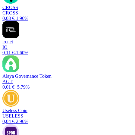
CROSS
CROSS
0,08 €
-1.96%
io.net
IO
0,11 €
-1.60%
Alaya Governance Token
AGT
0,01 €
+5.79%
Useless Coin
USELESS
0,04 €
-2.96%