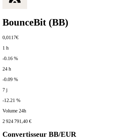
BounceBit
(
BB
)
0,0117€
1 h
-0.16 %
24 h
-0.09 %
7 j
-12.21 %
Volume 24h
2 924 791,40 €
Convertisseur
BB
/EUR