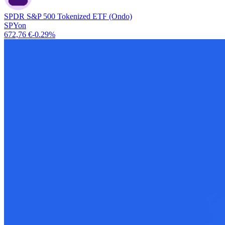
SPDR S&P 500 Tokenized ETF (Ondo)
SPYon
672,76 €
-0.29%