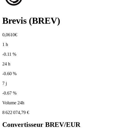
Brevis
(
BREV
)
0,0610€
1 h
-0.11 %
24 h
-0.60 %
7 j
-0.67 %
Volume 24h
8 622 074,79 €
Convertisseur
BREV
/EUR