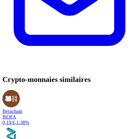
Crypto-monnaies similaires
Berachain
BERA
0,14 €
-1.38%