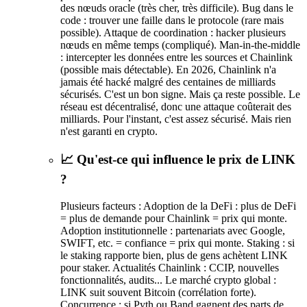
des nœuds oracle (très cher, très difficile). Bug dans le
code : trouver une faille dans le protocole (rare mais
possible). Attaque de coordination : hacker plusieurs
nœuds en même temps (compliqué). Man-in-the-middle
: intercepter les données entre les sources et Chainlink
(possible mais détectable). En 2026, Chainlink n'a
jamais été hacké malgré des centaines de milliards
sécurisés. C'est un bon signe. Mais ça reste possible. Le
réseau est décentralisé, donc une attaque coûterait des
milliards. Pour l'instant, c'est assez sécurisé. Mais rien
n'est garanti en crypto.
📈 Qu'est-ce qui influence le prix de LINK
?
Plusieurs facteurs : Adoption de la DeFi : plus de DeFi
= plus de demande pour Chainlink = prix qui monte.
Adoption institutionnelle : partenariats avec Google,
SWIFT, etc. = confiance = prix qui monte. Staking : si
le staking rapporte bien, plus de gens achètent LINK
pour staker. Actualités Chainlink : CCIP, nouvelles
fonctionnalités, audits... Le marché crypto global :
LINK suit souvent Bitcoin (corrélation forte).
Concurrence : si Pyth ou Band gagnent des parts de