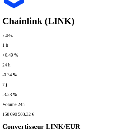
Chainlink
(
LINK
)
7,04€
1 h
+0.49 %
24 h
-0.34 %
7 j
-3.23 %
Volume 24h
158 690 503,32 €
Convertisseur
LINK
/EUR