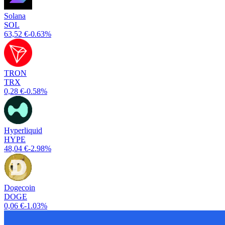
Solana
SOL
63,52 €
-0.63%
TRON
TRX
0,28 €
-0.58%
Hyperliquid
HYPE
48,04 €
-2.98%
Dogecoin
DOGE
0,06 €
-1.03%