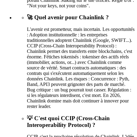
portail Chainlink Staking sur le site officiel. Règle d'or :
"Not your keys, not your coins".
🚀 Quel avenir pour Chainlink ?
L'avenir est prometteur, mais incertain. Les opportunités
: Adoption institutionnelle : les entreprises
traditionnelles adoptent Chainlink (Google, SWIFT...).
CCIP (Cross-Chain Interoperability Protocol) :
Chainlink permet des transferts entre blockchains, c'est
énorme. Fétiches tokenisés : tokeniser des actifs réels
(immobilier, actions, or...) avec Chainlink comme
source de vérité. Smart contracts automatiques : des
contrats qui s'exécutent automatiquement selon les
données Chainlink. Les risques : Concurrence : Pyth,
Band, API3 peuvent grignoter des parts de marché.
Bug critique : un bug pourrait tout casser. Régulation :
si les régulateurs interdisent, c'est mort. En 2026,
Chainlink domine mais doit continuer à innover pour
rester leader.
💡 C'est quoi CCIP (Cross-Chain
Interoperability Protocol) ?
CCIP, c'est la prochaine révolution de Chainlink. L'idée