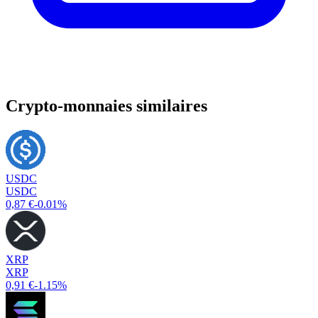
Crypto-monnaies similaires
USDC
USDC
0,87 €
-0.01%
XRP
XRP
0,91 €
-1.15%