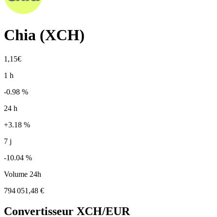
Chia
(
XCH
)
1,15€
1 h
-0.98 %
24 h
+3.18 %
7 j
-10.04 %
Volume 24h
794 051,48 €
Convertisseur
XCH
/EUR