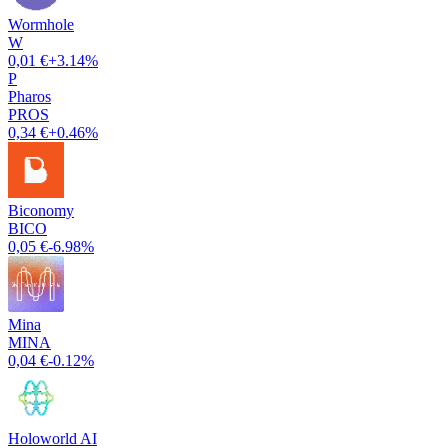
Wormhole
W
0,01 €
+3.14%
P
Pharos
PROS
0,34 €
+0.46%
Biconomy
BICO
0,05 €
-6.98%
Mina
MINA
0,04 €
-0.12%
Holoworld AI