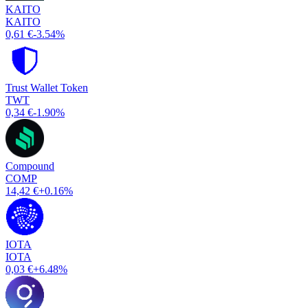
KAITO
KAITO
0,61 €
-3.54%
Trust Wallet Token
TWT
0,34 €
-1.90%
Compound
COMP
14,42 €
+0.16%
IOTA
IOTA
0,03 €
+6.48%