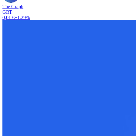
The Graph
GRT
0,01 €
+1.29%