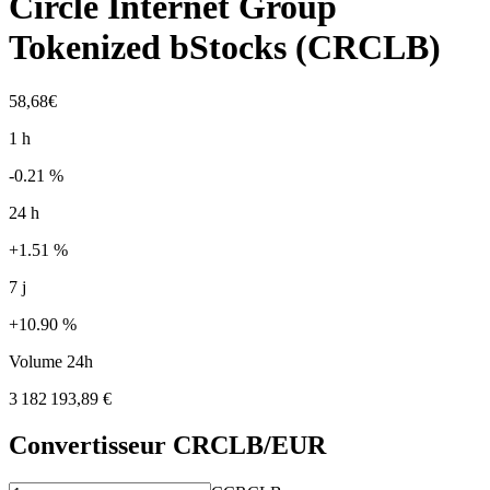
Circle Internet Group
Tokenized bStocks
(
CRCLB
)
58,68€
1 h
-0.21 %
24 h
+1.51 %
7 j
+10.90 %
Volume 24h
3 182 193,89 €
Convertisseur
CRCLB
/EUR