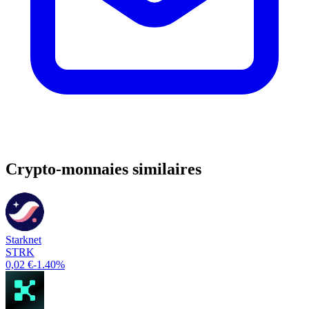
Crypto-monnaies similaires
Starknet
STRK
0,02 €
-1.40%