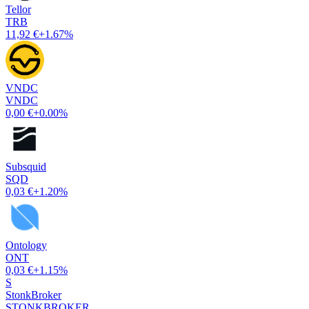
Tellor
TRB
11,92 €
+1.67%
VNDC
VNDC
0,00 €
+0.00%
Subsquid
SQD
0,03 €
+1.20%
Ontology
ONT
0,03 €
+1.15%
S
StonkBroker
STONKBROKER