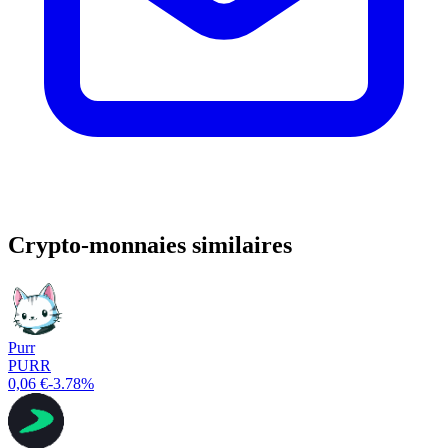
Crypto-monnaies similaires
Purr
PURR
0,06 €
-3.78%