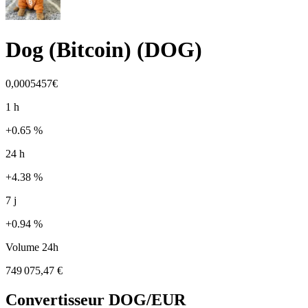
Dog (Bitcoin)
(
DOG
)
0,0005457€
1 h
+0.65 %
24 h
+4.38 %
7 j
+0.94 %
Volume 24h
749 075,47 €
Convertisseur
DOG
/EUR