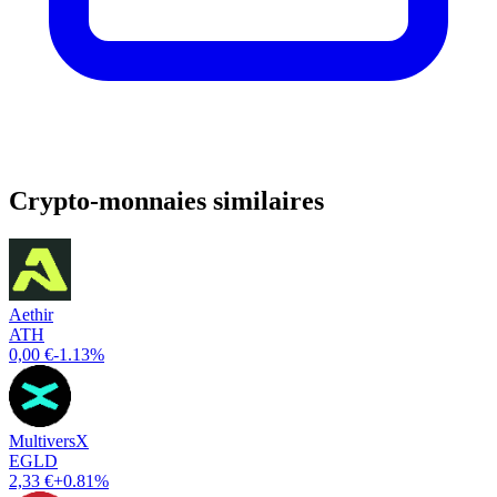
Crypto-monnaies similaires
Aethir
ATH
0,00 €
-1.13%
MultiversX
EGLD
2,33 €
+0.81%