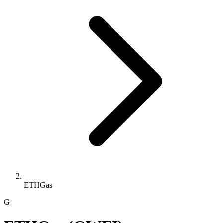
ETHGas
G