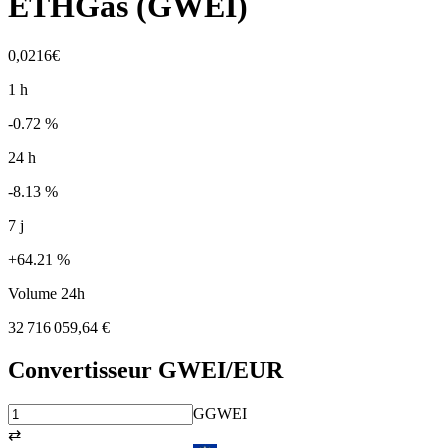
ETHGas
(
GWEI
)
0,0216€
1 h
-0.72 %
24 h
-8.13 %
7 j
+64.21 %
Volume 24h
32 716 059,64 €
Convertisseur
GWEI
/EUR
G
GWEI
⇄