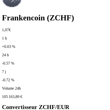
Frankencoin
(
ZCHF
)
1,07€
1 h
+0.03 %
24 h
-0.57 %
7 j
-0.72 %
Volume 24h
105 163,89 €
Convertisseur
ZCHF
/EUR