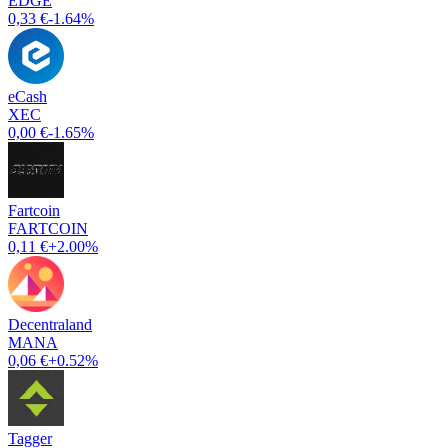
EDGE
0,33 €
-1.64%
eCash
XEC
0,00 €
-1.65%
Fartcoin
FARTCOIN
0,11 €
+2.00%
Decentraland
MANA
0,06 €
+0.52%
Tagger