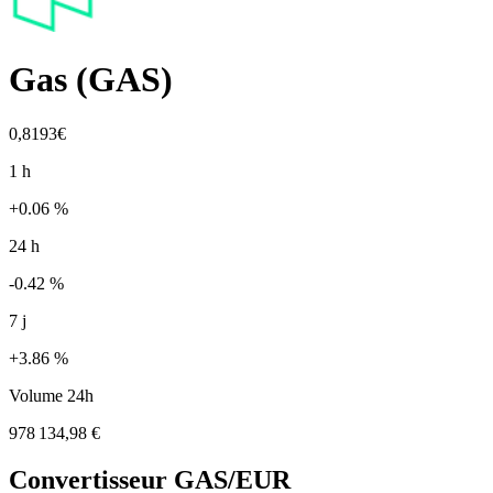
Gas
(
GAS
)
0,8193€
1 h
+0.06 %
24 h
-0.42 %
7 j
+3.86 %
Volume 24h
978 134,98 €
Convertisseur
GAS
/EUR