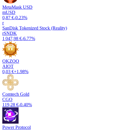
MetaMask USD
mUSD
0,87 €
-0.23%
r
SanDisk Tokenized Stock (Reality)
rSNDK
1 047,98 €
-6.77%
OKZOO
AIOT
0,03 €
+1.98%
Comtech Gold
CGO
119,28 €
-0.40%
Power Protocol