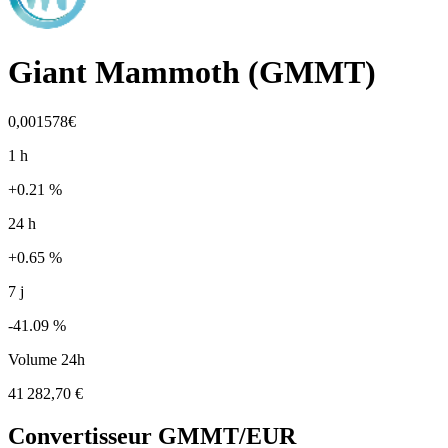
Giant Mammoth
(
GMMT
)
0,001578€
1 h
+0.21 %
24 h
+0.65 %
7 j
-41.09 %
Volume 24h
41 282,70 €
Convertisseur
GMMT
/EUR