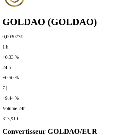
GOLDAO
(
GOLDAO
)
0,003073€
1 h
+0.33 %
24 h
+0.50 %
7 j
+9.44 %
Volume 24h
313,91 €
Convertisseur
GOLDAO
/EUR