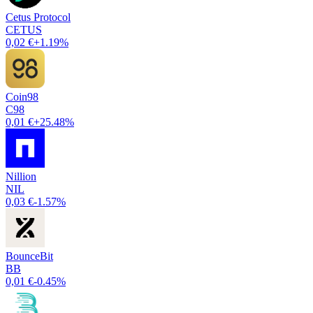
Cetus Protocol
CETUS
0,02 €
+1.19%
Coin98
C98
0,01 €
+25.48%
Nillion
NIL
0,03 €
-1.57%
BounceBit
BB
0,01 €
-0.45%