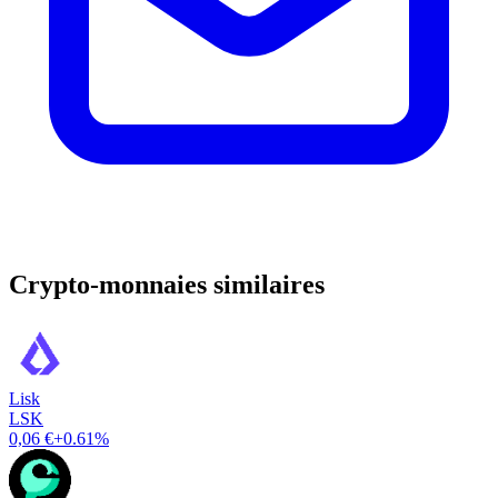
Crypto-monnaies similaires
Lisk
LSK
0,06 €
+0.61%