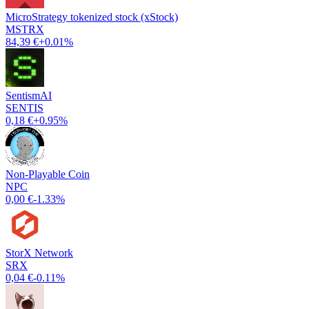
MicroStrategy tokenized stock (xStock)
MSTRX
84,39 €
+0.01%
SentismAI
SENTIS
0,18 €
+0.95%
Non-Playable Coin
NPC
0,00 €
-1.33%
StorX Network
SRX
0,04 €
-0.11%