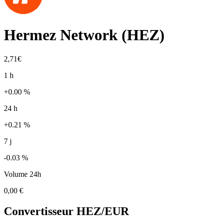
Hermez Network
(
HEZ
)
2,71€
1 h
+0.00 %
24 h
+0.21 %
7 j
-0.03 %
Volume 24h
0,00 €
Convertisseur
HEZ
/EUR