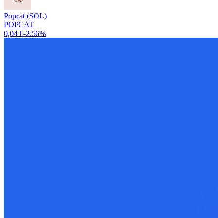
Popcat (SOL)
POPCAT
0,04 €
-2.56%