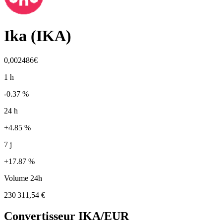
Ika
(
IKA
)
0,002486€
1 h
-0.37 %
24 h
+4.85 %
7 j
+17.87 %
Volume 24h
230 311,54 €
Convertisseur
IKA
/EUR