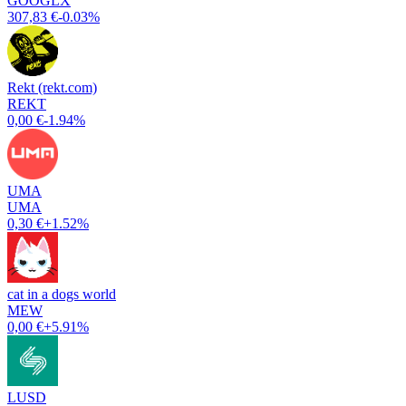
GOOGLX
307,83 €
-0.03%
Rekt (rekt.com)
REKT
0,00 €
-1.94%
UMA
UMA
0,30 €
+1.52%
cat in a dogs world
MEW
0,00 €
+5.91%
LUSD