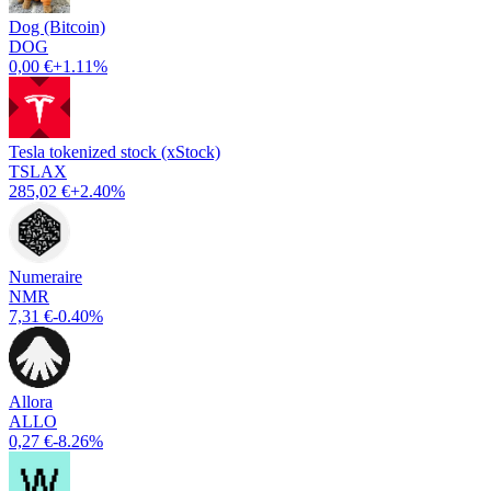
Dog (Bitcoin)
DOG
0,00 €
+1.11%
Tesla tokenized stock (xStock)
TSLAX
285,02 €
+2.40%
Numeraire
NMR
7,31 €
-0.40%
Allora
ALLO
0,27 €
-8.26%