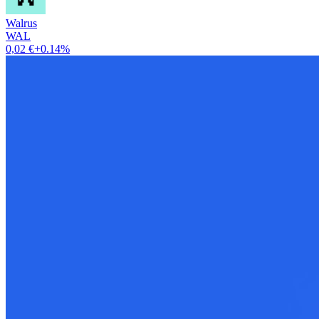
Walrus
WAL
0,02 €
+0.14%