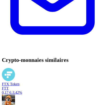
Crypto-monnaies similaires
FTX Token
FTT
0,17 €
-3.42%