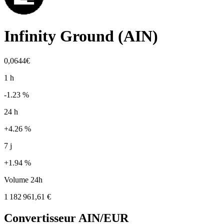
Infinity Ground
(
AIN
)
0,0644€
1 h
-1.23 %
24 h
+4.26 %
7 j
+1.94 %
Volume 24h
1 182 961,61 €
Convertisseur
AIN
/EUR