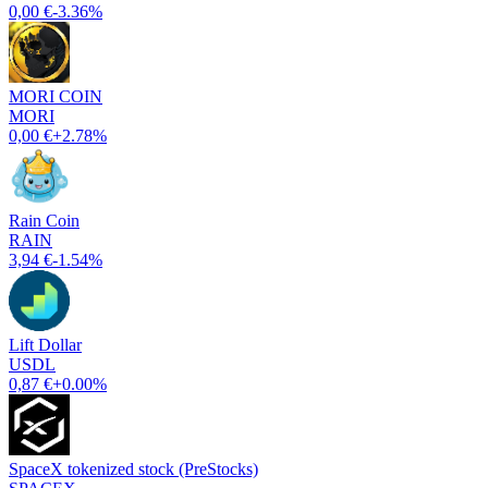
0,00 €
-3.36%
MORI COIN
MORI
0,00 €
+2.78%
Rain Coin
RAIN
3,94 €
-1.54%
Lift Dollar
USDL
0,87 €
+0.00%
SpaceX tokenized stock (PreStocks)