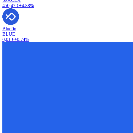
SPACEX
450,47 €
+4.88%
Bluefin
BLUE
0,01 €
+0.74%