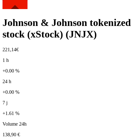
Johnson & Johnson tokenized
stock (xStock)
(
JNJX
)
221,14€
1 h
+0.00 %
24 h
+0.00 %
7 j
+1.61 %
Volume 24h
138,90 €