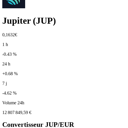
Jupiter
(
JUP
)
0,1632€
1 h
-0.43 %
24 h
+0.68 %
7 j
-4.62 %
Volume 24h
12 807 849,59 €
Convertisseur
JUP
/EUR