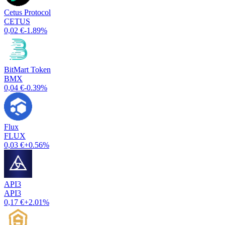
Cetus Protocol
CETUS
0,02 €
-1.89%
BitMart Token
BMX
0,04 €
-0.39%
Flux
FLUX
0,03 €
+0.56%
API3
API3
0,17 €
+2.01%