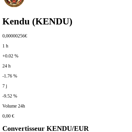
Kendu
(
KENDU
)
0,00000256€
1 h
+0.02 %
24 h
-1.76 %
7 j
-9.52 %
Volume 24h
0,00 €
Convertisseur
KENDU
/EUR