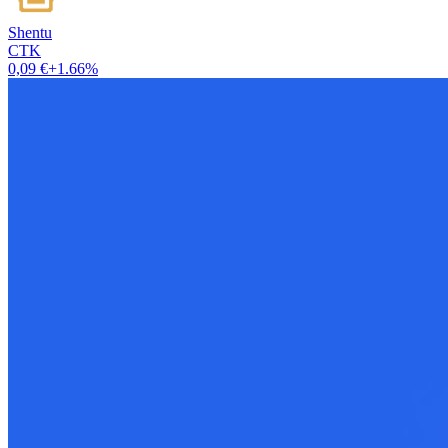
Shentu
CTK
0,09 €
+1.66%