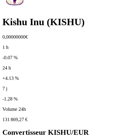
Kishu Inu
(
KISHU
)
0,00000000€
1 h
-0.07 %
24 h
+4.13 %
7 j
-1.28 %
Volume 24h
131 869,27 €
Convertisseur
KISHU
/EUR