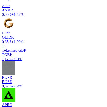
Ankr
ANKR
0,00 €
+1.52%
Glidr
GLIDR
0,85 €
+1.29%
T
Tokenised GBP
TGBP
1,17 €
-0.01%
BUSD
BUSD
0,87 €
-0.04%
APRO