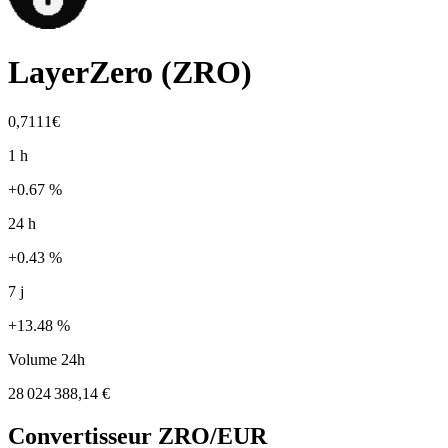
LayerZero
(
ZRO
)
0,7111€
1 h
+0.67 %
24 h
+0.43 %
7 j
+13.48 %
Volume 24h
28 024 388,14 €
Convertisseur
ZRO
/EUR