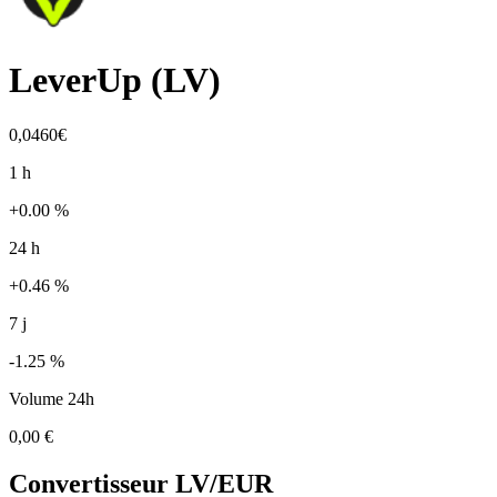
LeverUp
(
LV
)
0,0460€
1 h
+0.00 %
24 h
+0.46 %
7 j
-1.25 %
Volume 24h
0,00 €
Convertisseur
LV
/EUR