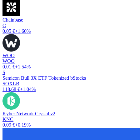
Chainbase
C
0,05 €
+1.60%
WOO
WOO
0,01 €
+1.54%
S
Semicon Bull 3X ETF Tokenized bStocks
SOXLB
118,68 €
+1.04%
Kyber Network Crystal v2
KNC
0,09 €
+0.19%