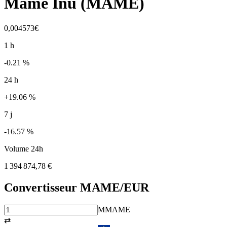
Mame Inu
(
MAME
)
0,004573€
1 h
-0.21 %
24 h
+19.06 %
7 j
-16.57 %
Volume 24h
1 394 874,78 €
Convertisseur
MAME
/EUR
M
MAME
⇄