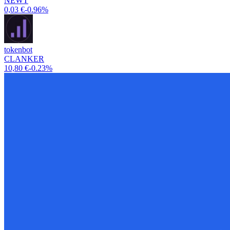
NEWT
0,03 €
-0.96%
tokenbot
CLANKER
10,80 €
-0.23%