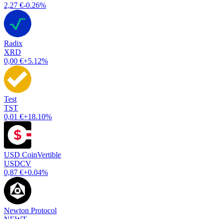
2,27 €
-0.26%
Radix
XRD
0,00 €
+5.12%
Test
TST
0,01 €
+18.10%
USD CoinVertible
USDCV
0,87 €
+0.04%
Newton Protocol