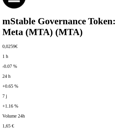
mStable Governance Token:
Meta (MTA)
(
MTA
)
0,0259€
1 h
-0.07 %
24 h
+0.65 %
7 j
+1.16 %
Volume 24h
1,65 €