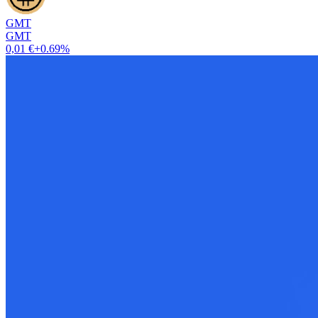
GMT
GMT
0,01 €
+0.69%