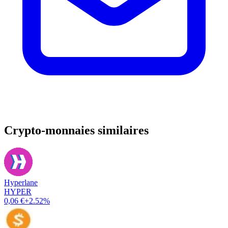
Crypto-monnaies similaires
Hyperlane
HYPER
0,06 €
+2.52%