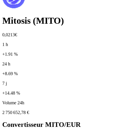
Mitosis
(
MITO
)
0,0213€
1 h
+1.91 %
24 h
+8.69 %
7 j
+14.48 %
Volume 24h
2 750 652,78 €
Convertisseur
MITO
/EUR