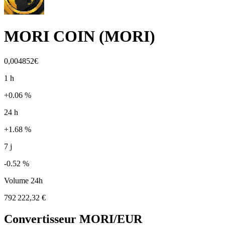
MORI COIN
(
MORI
)
0,004852€
1 h
+0.06 %
24 h
+1.68 %
7 j
-0.52 %
Volume 24h
792 222,32 €
Convertisseur
MORI
/EUR