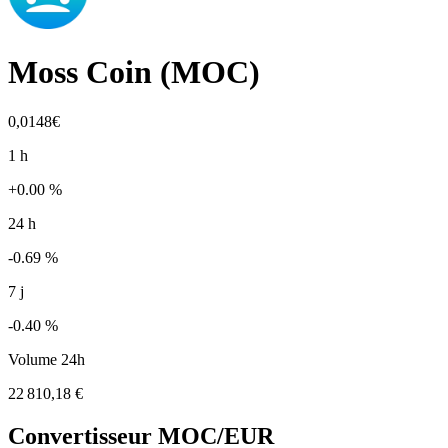
Moss Coin
(
MOC
)
0,0148€
1 h
+0.00 %
24 h
-0.69 %
7 j
-0.40 %
Volume 24h
22 810,18 €
Convertisseur
MOC
/EUR