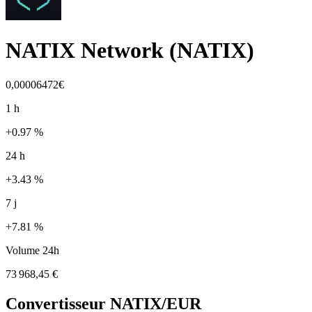
NATIX Network
(
NATIX
)
0,00006472€
1 h
+0.97 %
24 h
+3.43 %
7 j
+7.81 %
Volume 24h
73 968,45 €
Convertisseur
NATIX
/EUR