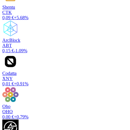
Shentu
CTK
0,09 €
+5.68%
ArcBlock
ABT
0,15 €
-1.09%
Codatta
XNY
0,01 €
+0.91%
Oho
OHO
0,00 €
+0.79%