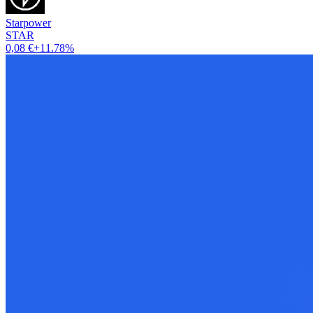
Starpower
STAR
0,08 €
+11.78%