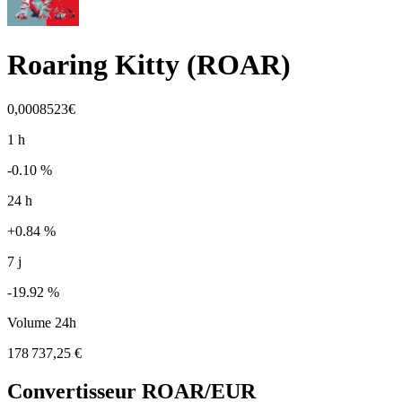
Roaring Kitty
(
ROAR
)
0,0008523€
1 h
-0.10 %
24 h
+0.84 %
7 j
-19.92 %
Volume 24h
178 737,25 €
Convertisseur
ROAR
/EUR