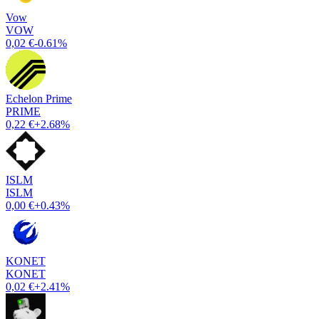
Vow
VOW
0,02 €
-0.61%
Echelon Prime
PRIME
0,22 €
+2.68%
ISLM
ISLM
0,00 €
+0.43%
KONET
KONET
0,02 €
+2.41%