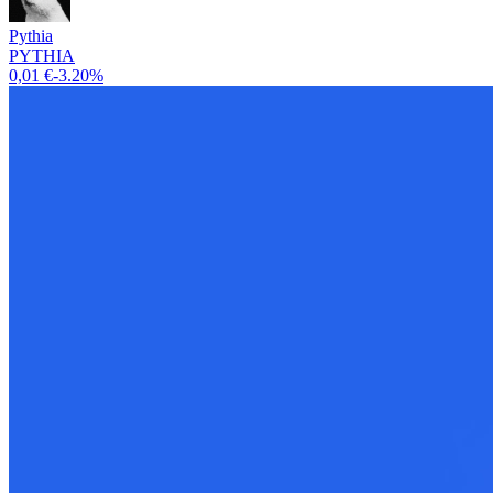
Pythia
PYTHIA
0,01 €
-3.20%