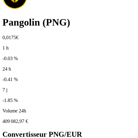
Pangolin
(
PNG
)
0,0175€
1 h
-0.03 %
24 h
-0.41 %
7 j
-1.85 %
Volume 24h
409 082,97 €
Convertisseur
PNG
/EUR