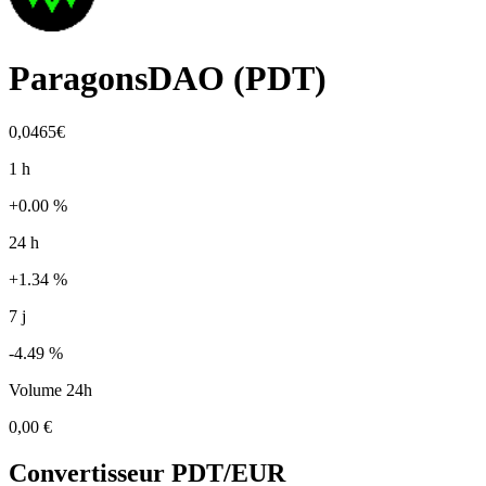
ParagonsDAO
(
PDT
)
0,0465€
1 h
+0.00 %
24 h
+1.34 %
7 j
-4.49 %
Volume 24h
0,00 €
Convertisseur
PDT
/EUR