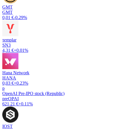
GMT
GMT
0,01 €
-0.29%
τemplar
SN3
4,31 €
+0.01%
Hana Network
HANA
0,03 €
+0.23%
p
OpenAI Pre-IPO stock (Republic)
preOPAI
621,21 €
+0.11%
IOST