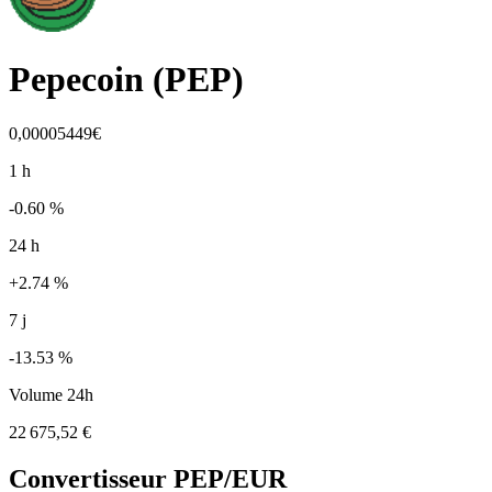
Pepecoin
(
PEP
)
0,00005449€
1 h
-0.60 %
24 h
+2.74 %
7 j
-13.53 %
Volume 24h
22 675,52 €
Convertisseur
PEP
/EUR