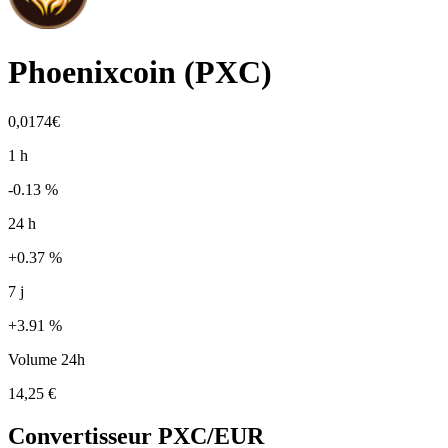
Phoenixcoin
(
PXC
)
0,0174€
1 h
-0.13 %
24 h
+0.37 %
7 j
+3.91 %
Volume 24h
14,25 €
Convertisseur
PXC
/EUR