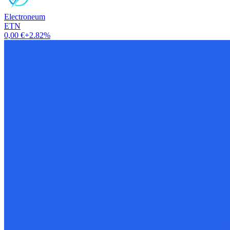
Electroneum
ETN
0,00 €
+2.82%