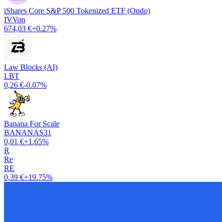
iShares Core S&P 500 Tokenized ETF (Ondo)
IVVon
674,03 €
+0.27%
Law Blocks (AI)
LBT
0,26 €
-0.07%
Banana For Scale
BANANAS31
0,01 €
+1.65%
R
Re
RE
0,39 €
+19.75%