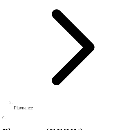
Playnance
G