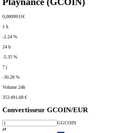
Playnance
(
GCOIN
)
0,0009931€
1 h
-2.24 %
24 h
-5.35 %
7 j
-30.28 %
Volume 24h
353 491,68 €
Convertisseur
GCOIN
/EUR
G
GCOIN
⇄