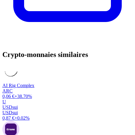
Crypto-monnaies similaires
AI Rig Complex
ARC
0,06 €
+38.70%
U
USDsui
USDsui
0,87 €
+0.02%