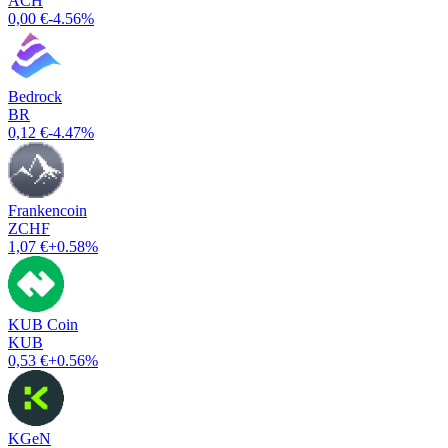
ACH
0,00 €
-4.56%
Bedrock
BR
0,12 €
-4.47%
Frankencoin
ZCHF
1,07 €
+0.58%
KUB Coin
KUB
0,53 €
+0.56%
KGeN