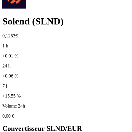
Solend
(
SLND
)
0,1253€
1 h
+0.01 %
24 h
+0.06 %
7 j
+15.55 %
Volume 24h
0,00 €
Convertisseur
SLND
/EUR