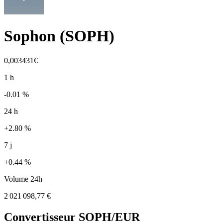
Sophon
(
SOPH
)
0,003431€
1 h
-0.01 %
24 h
+2.80 %
7 j
+0.44 %
Volume 24h
2 021 098,77 €
Convertisseur
SOPH
/EUR