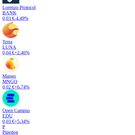
Lorenzo Protocol
BANK
0,03 €
-4.49%
Terra
LUNA
0,04 €
+2.46%
Mango
MNGO
0,02 €
+6.74%
Open Campus
EDU
0,03 €
+5.34%
P
Pipedog