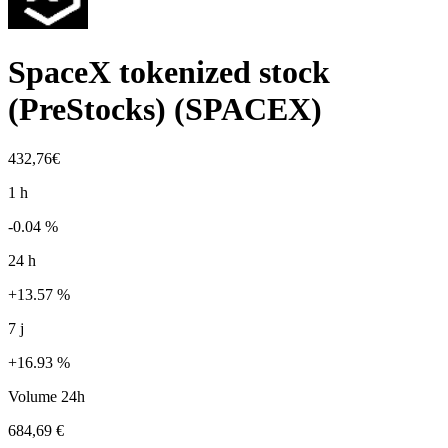
SpaceX tokenized stock
(PreStocks)
(
SPACEX
)
432,76€
1 h
-0.04 %
24 h
+13.57 %
7 j
+16.93 %
Volume 24h
684,69 €