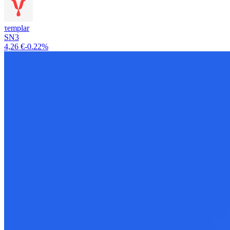
τemplar
SN3
4,26 €
-0.22%