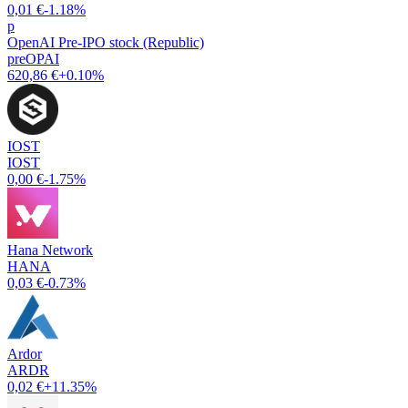
0,01 €
-1.18%
p
OpenAI Pre-IPO stock (Republic)
preOPAI
620,86 €
+0.10%
IOST
IOST
0,00 €
-1.75%
Hana Network
HANA
0,03 €
-0.73%
Ardor
ARDR
0,02 €
+11.35%