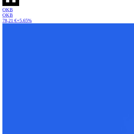
OKB
OKB
78,21 €
+5.65%