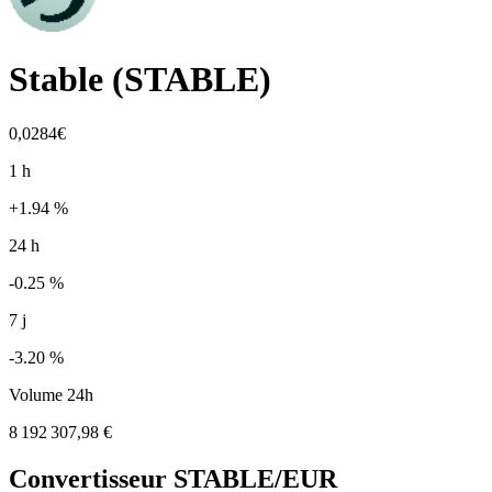
Stable
(
STABLE
)
0,0284€
1 h
+1.94 %
24 h
-0.25 %
7 j
-3.20 %
Volume 24h
8 192 307,98 €
Convertisseur
STABLE
/EUR