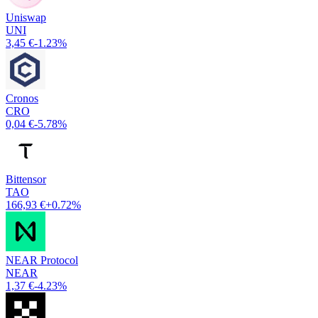
Uniswap
UNI
3,45 €
-1.23%
Cronos
CRO
0,04 €
-5.78%
Bittensor
TAO
166,93 €
+0.72%
NEAR Protocol
NEAR
1,37 €
-4.23%