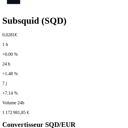
Subsquid
(
SQD
)
0,0281€
1 h
+0.00 %
24 h
+1.48 %
7 j
+7.14 %
Volume 24h
1 172 981,85 €
Convertisseur
SQD
/EUR