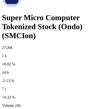
Super Micro Computer
Tokenized Stock (Ondo)
(
SMCIon
)
27,26€
1 h
+0.02 %
24 h
-1.13 %
7 j
+9.32 %
Volume 24h