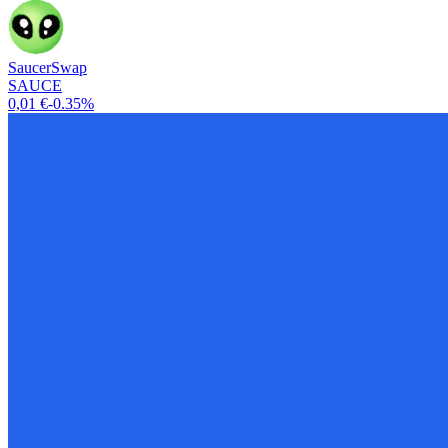
SaucerSwap
SAUCE
0,01 €
-0.35%