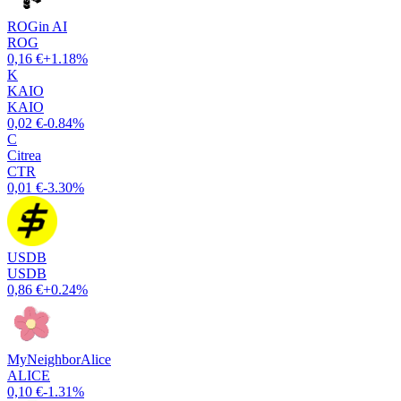
ROGin AI
ROG
0,16 €
+1.18%
K
KAIO
KAIO
0,02 €
-0.84%
C
Citrea
CTR
0,01 €
-3.30%
USDB
USDB
0,86 €
+0.24%
MyNeighborAlice
ALICE
0,10 €
-1.31%