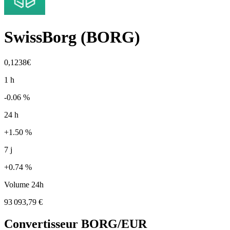
SwissBorg
(
BORG
)
0,1238€
1 h
-0.06 %
24 h
+1.50 %
7 j
+0.74 %
Volume 24h
93 093,79 €
Convertisseur
BORG
/EUR